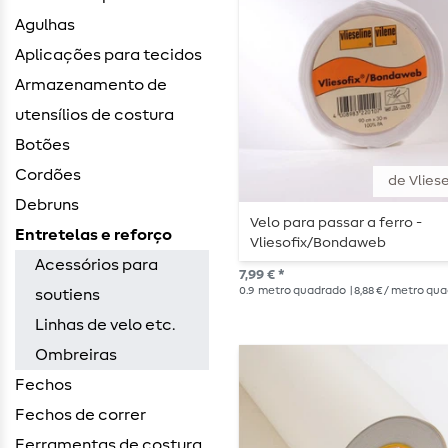
Agulhas
Aplicações para tecidos
Armazenamento de
utensílios de costura
Botões
Cordões
de Vliese
Debruns
Velo para passar a ferro -
Entretelas e reforço
Vliesofix/Bondaweb
Acessórios para
7,99 € *
0.9
metro quadrado
| 8,88 € / metro qu
soutiens
Linhas de velo etc.
Ombreiras
Fechos
Fechos de correr
Ferramentas de costura