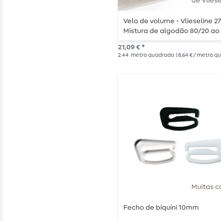
de Vliese
Velo de volume - Vlieseline 2
Mistura de algodão 80/20 ao
metro
21,09 € *
2.44
metro quadrado
| 8,64 € / metro 
Muitas c
Fecho de biquíni 10mm