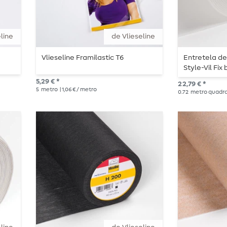
line
de Vlieseline
Vlieseline Framilastic T6
Entretela de
Style-Vil Fi
5,29 € *
22,79 € *
5
metro
| 1,06 € / metro
0.72
metro quadr