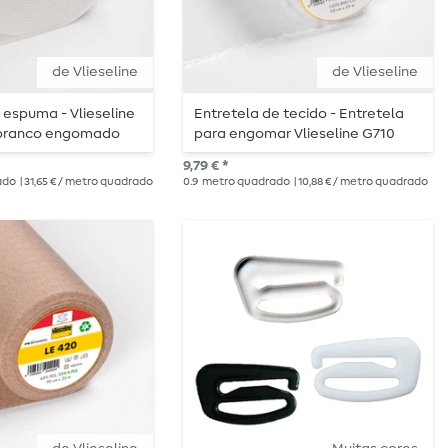
de Vlieseline
de Vlieseline
 espuma - Vlieseline
Entretela de tecido - Entretela
x branco engomado
para engomar Vlieseline G710
9,79 € *
ado
| 31,65 € / metro quadrado
0.9
metro quadrado
| 10,88 € / metro quadrado