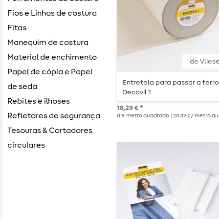
Fios e Linhas de costura
Fitas
Manequim de costura
Material de enchimento
de Vliese
Papel de cópia e Papel
Entretela para passar a ferro
de seda
Decovil 1
Rebites e ilhoses
18,29 € *
Refletores de segurança
0.9
metro quadrado
| 20,32 € / metro 
Tesouras & Cortadores
circulares