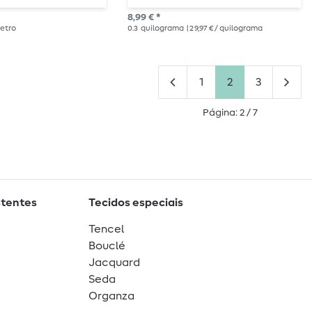
8,99 € *
metro
0.3
quilograma
| 29,97 € / quilograma
1
2
3
Página: 2 / 7
stentes
Tecidos especiais
Tencel
Bouclé
Jacquard
Seda
Organza