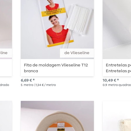
line
de Vlieseline
Fita de moldagem Vlieseline T12
Entretelas p
branca
Entretelas p
Vlieseline G
6,69 € *
10,49 € *
adrado
5
metro
| 1,34 € / metro
0.9
metro quadra