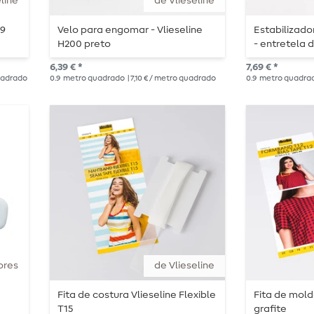
line
de Vlieseline
79
Velo para engomar - Vlieseline
Estabilizado
H200 preto
- entretela 
420
6,39 € *
7,69 € *
quadrado
0.9
metro quadrado
| 7,10 € / metro quadrado
0.9
metro quadra
ores
de Vlieseline
Fita de costura Vlieseline Flexible
Fita de mold
T15
grafite