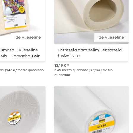
de Vlieseline
de Vlieseline
lumosa – Vlieseline
Entretela para selim - entretela
Mix – Tamanho Twin
fusível S133
13,19 € *
ado
| 9,40 € / metro quadrado
0.45
metro quadrado
| 29,31 € / metro
quadrado