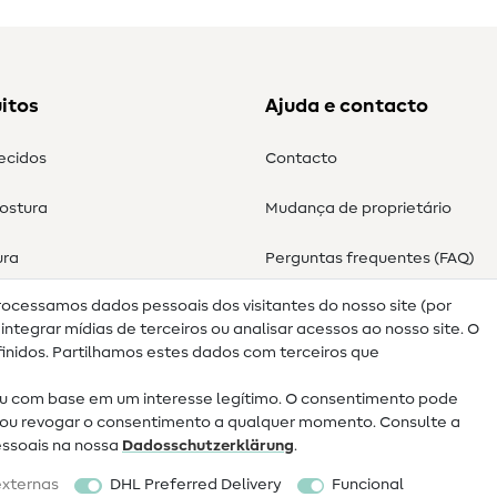
itos
Ajuda e contacto
tecidos
Contacto
costura
Mudança de proprietário
ura
Perguntas frequentes (FAQ)
rocessamos dados pessoais dos visitantes do nosso site (por
Direito de cancelamento
ntegrar mídias de terceiros ou analisar acessos ao nosso site. O
nidos. Partilhamos estes dados com terceiros que
 com base em um interesse legítimo. O consentimento pode
ar ou revogar o consentimento a qualquer momento. Consulte a
essoais na nossa
Dados­schutz­erklärung
.
externas
DHL Preferred Delivery
Funcional