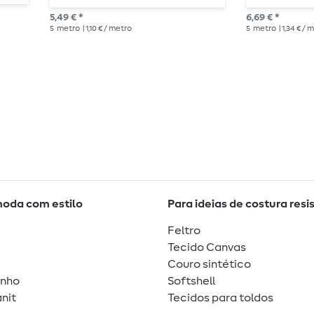
5,49 € *
6,69 € *
5
metro
| 1,10 € / metro
5
metro
| 1,34 € / 
moda com estilo
Para ideias de costura resi
Feltro
Tecido Canvas
Couro sintético
unho
Softshell
nit
Tecidos para toldos