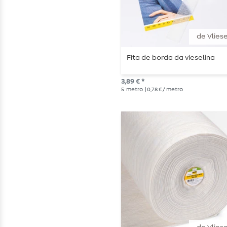
de Vliese
Fita de borda da vieselina
3,89 € *
5
metro
| 0,78 € / metro