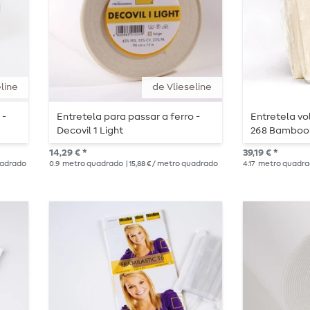
line
de Vlieseline
 -
Entretela para passar a ferro -
Entretela vo
Decovil 1 Light
268 Bamboo 
14,29 € *
39,19 € *
quadrado
0.9
metro quadrado
| 15,88 € / metro quadrado
4.17
metro quadr