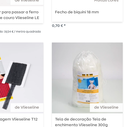
de Vlieseline
Muitas cores
r para passar a ferro
Fecho de biquíni 18 mm
de couro Vlieseline LE
0,70 € *
do
| 8,54 € / metro quadrado
de Vlieseline
de Vlieseline
agem Vlieseline T12
Tela de decoração Tela de
enchimento Vlieseline 300g