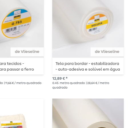
de Vlieseline
de Vlieseline
ara tecidos -
Tela para bordar - estabilizadora
ara passar a ferro
- auto-adesiva e solúvel em água
785 - branco
12,89 € *
do
| 11,66 € / metro quadrado
0.45
metro quadrado
| 28,64 € / metro
quadrado