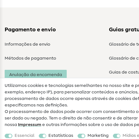
Pagamento e envio
Guias gratu
Informações de envio
Glossário de 
Métodos de pagamento
Glossário de 
Guias de cost
Anulação da encomenda
Utilizamos cookies e tecnologias semelhantes no nosso site e p
exemplo, endereço IP), para personalizar conteúdos e anúncios, i
processamento de dados ocorre apenas através de cookies defi
especificamos nas definições.
O processamento de dados pode ocorrer com consentimento ou
ser dado ou negado. Tem o direito de não consentir e de alter
nossa
Impressum
e outras informações sobre o uso de dados p
Informações legais
Proteção de dados
Termos e
Essencial
Estatísticas
Marketing
Mídias 