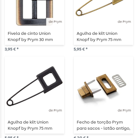
de Prym
de Prym
Fivela de cinto Union
Agulha de kilt Union
Knopf by Prym 30 mm
Knopf by Prym 75 mm
latão antigo
quadrado latão antigo
3,95 € *
5,95 € *
de Prym
de Prym
Agulha de kilt Union
Fecho de torção Prym
Knopf by Prym 75 mm
para sacos - latão antigo,
quadrado preto
escovado - 1 peça