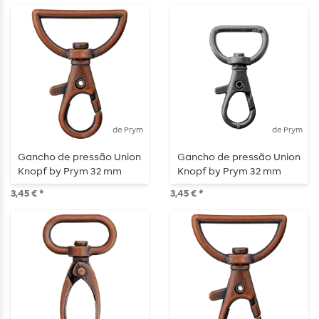
de Prym
de Prym
Gancho de pressão Union
Gancho de pressão Union
Knopf by Prym 32 mm
Knopf by Prym 32 mm
redondo cobre
redondo prata antiga
3,45 € *
3,45 € *