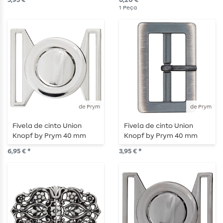
5,95 € *
6,20 € *
1
Peça
de Prym
de Prym
Fivela de cinto Union
Fivela de cinto Union
Knopf by Prym 40 mm
Knopf by Prym 40 mm
redonda prateada
prata antiga
6,95 € *
3,95 € *