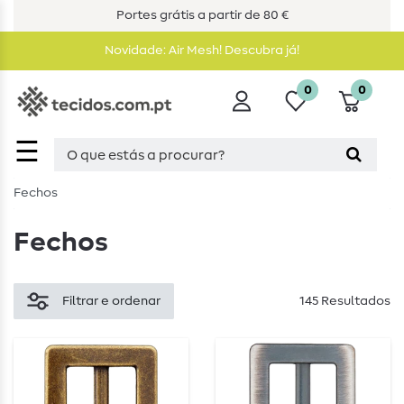
Portes grátis a partir de 80 €
Novidade: Air Mesh! Descubra já!
0
0
☰
Fechos
Fechos
Filtrar e ordenar
145 Resultados