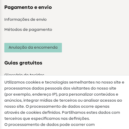
Pagamento e envio
Informações de envio
Métodos de pagamento
Anulação da encomenda
Guias gratuitos
Glossário de tecidos
Utilizamos cookies e tecnologias semelhantes no nosso site e
Glossário de costura
processamos dados pessoais dos visitantes do nosso site
(por exemplo, endereço IP), para personalizar conteúdos e
Guias de costura
anúncios, integrar mídias de terceiros ou analisar acessos ao
nosso site. O processamento de dados ocorre apenas
Ajuda e contacto
através de cookies definidos. Partilhamos estes dados com
terceiros que especificamos nas definições.
Contacto
O processamento de dados pode ocorrer com