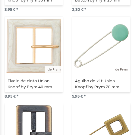
Knopf by Prym 30 mm
Button by Prym 25 mm
prata
prateado
3,95 € *
2,30 € *
de Prym
de Prym
Fivela de cinto Union
Agulha de kilt Union
Knopf by Prym 40 mm
Knopf by Prym 70 mm
creme/dourado
redonda menta/prata
8,95 € *
5,95 € *