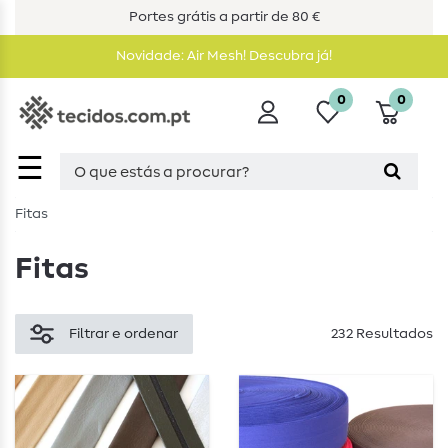
Portes grátis a partir de 80 €
Novidade: Air Mesh! Descubra já!
0
0
☰
Fitas
Fitas
Filtrar e ordenar
232 Resultados