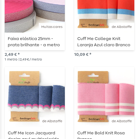
Muitas cores
de Albstoffe
Faixa elástica 25mm -
Cuff Me College Knit
prata brilhante - a metro
Laranja Azul claro Branco
2,49 € *
10,09 € *
1
metro
| 2,49 € / metro
de Albstoffe
de Albstoffe
Cuff Me Icon Jacquard
Cuff Me Bold Knit Rosa