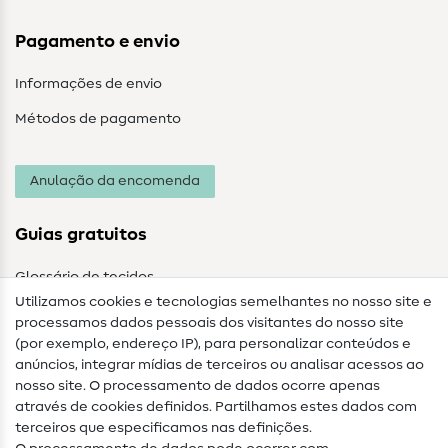
Pagamento e envio
Informações de envio
Métodos de pagamento
Anulação da encomenda
Guias gratuitos
Glossário de tecidos
Utilizamos cookies e tecnologias semelhantes no nosso site e
Glossário de costura
processamos dados pessoais dos visitantes do nosso site
(por exemplo, endereço IP), para personalizar conteúdos e
Guias de costura
anúncios, integrar mídias de terceiros ou analisar acessos ao
nosso site. O processamento de dados ocorre apenas
Ajuda e contacto
através de cookies definidos. Partilhamos estes dados com
terceiros que especificamos nas definições.
Contacto