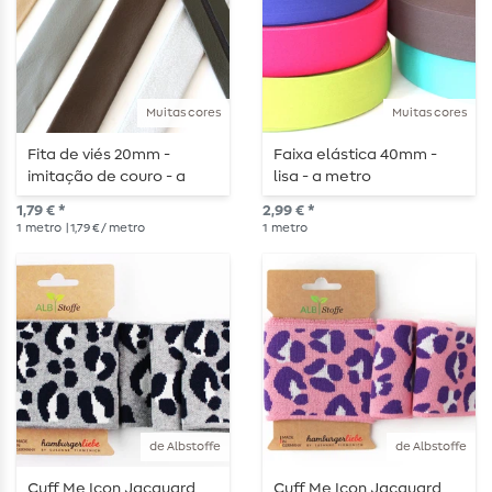
Muitas cores
Muitas cores
Fita de viés 20mm -
Faixa elástica 40mm -
imitação de couro - a
lisa - a metro
metro
1,79 € *
2,99 € *
1
metro
| 1,79 € / metro
1
metro
de Albstoffe
de Albstoffe
Cuff Me Icon Jacquard
Cuff Me Icon Jacquard