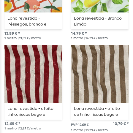
Lona revestida -
Lona revestida - Branco
Pêssegos, branco e
Limão
multicolorido
13,89 € *
14,79 € *
1
metro
| 13,89 € / metro
1
metro
| 14,79 € / metro
Lona revestida - efeito
Lona revestida - efeito
linho, riscas bege e
de linho, riscas bege e
vermelho
castanho
12,69 € *
10,79 € *
PVP 12,69 €
1
metro
| 12,69 € / metro
1
metro
| 10,79 € / metro