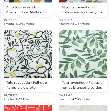
Algodão revestido -
Algodão revestido -
Abstrato Ecru Multicolor
Folhas em aquarela, cru,
multicolorido
19,99 € *
18,69 € *
1
metro
| 19,99 € / metro
1
metro
| 18,69 € / metro
Tela revestida - Folhas e
Tela revestida - Folhas e
flores, cru e preto
ramos brancos e verdes
14,79 € *
14,79 € *
1
metro
| 14,79 € / metro
1
metro
| 14,79 € / metro