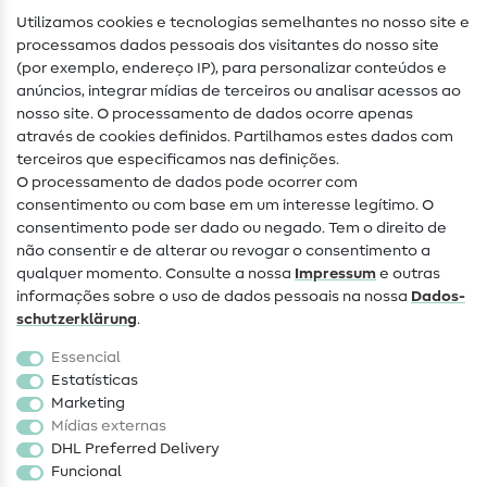
Utilizamos cookies e tecnologias semelhantes no nosso site e
Glossário de costura
processamos dados pessoais dos visitantes do nosso site
(por exemplo, endereço IP), para personalizar conteúdos e
Guias de costura
anúncios, integrar mídias de terceiros ou analisar acessos ao
nosso site. O processamento de dados ocorre apenas
Ajuda e contacto
através de cookies definidos. Partilhamos estes dados com
terceiros que especificamos nas definições.
Contacto
O processamento de dados pode ocorrer com
Mudança de proprietário
consentimento ou com base em um interesse legítimo. O
consentimento pode ser dado ou negado. Tem o direito de
Perguntas frequentes (FAQ)
não consentir e de alterar ou revogar o consentimento a
qualquer momento. Consulte a nossa
Impressum
e outras
Direito de cancelamento
informações sobre o uso de dados pessoais na nossa
Dados­
Popular
schutz­erklärung
.
Essencial
Tecidos
Estatísticas
Marketing
Acessórios de costura
Mídias externas
Promoção
DHL Preferred Delivery
Funcional