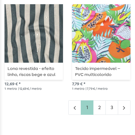
Lona revestida - efeito
Tecido impermeável –
linho, riscas bege e azul
PVC multicolorido
12,69 € *
7,79 € *
1
metro
| 12,69 € / metro
1
metro
| 7,79 € / metro
1
2
3