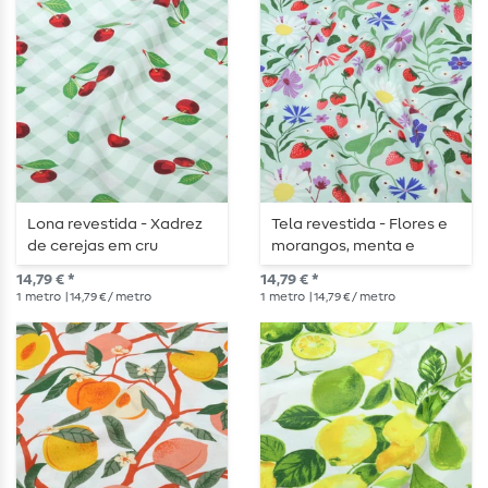
Lona revestida - Xadrez
Tela revestida - Flores e
de cerejas em cru
morangos, menta e
multicolorido
14,79 € *
14,79 € *
1
metro
| 14,79 € / metro
1
metro
| 14,79 € / metro