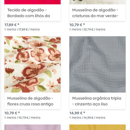
Tecido de algodão -
Musselina de algodão -
Bordado com ilhós da
criaturas do mar verde-
coleção Beach com
escuro
17,89 € *
10,79 € *
rebordo recortado fúcsia
1
metro
| 17,89 € / metro
1
metro
| 10,79 € / metro
Musselina de algodão -
Musselina orgânica tripla
flores cruas rosa antigo
- cinzento aço liso
10,79 € *
14,99 € *
1
metro
| 10,79 € / metro
1
metro
| 14,99 € / metro