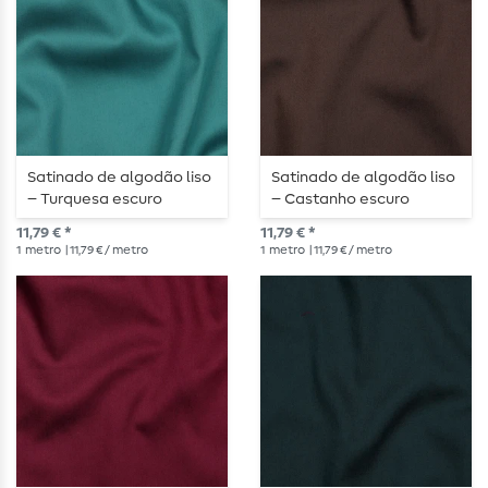
Satinado de algodão liso
Satinado de algodão liso
– Turquesa escuro
– Castanho escuro
11,79 € *
11,79 € *
1
metro
| 11,79 € / metro
1
metro
| 11,79 € / metro