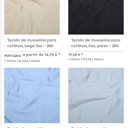
Tecido de musselina para
Tecido de musselina para
cortinas, bege liso – 280
cortinas, liso, preto – 280
cm
cm de largura
a partir de 14,70 € *
17,29 € *
PVP 17,29 €
1
metro
| 17,29 € / metro
1
metro
| 14,70 € / metro