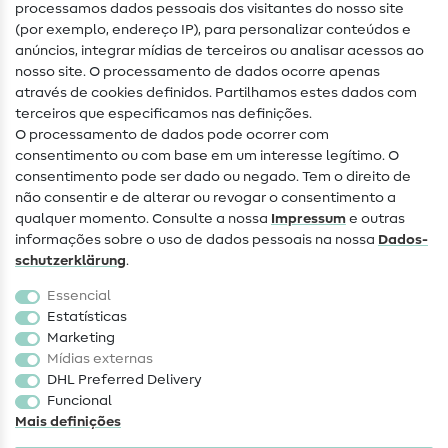
processamos dados pessoais dos visitantes do nosso site
(por exemplo, endereço IP), para personalizar conteúdos e
Guias de costura
anúncios, integrar mídias de terceiros ou analisar acessos ao
nosso site. O processamento de dados ocorre apenas
Ajuda e contacto
através de cookies definidos. Partilhamos estes dados com
terceiros que especificamos nas definições.
Contacto
O processamento de dados pode ocorrer com
Mudança de proprietário
consentimento ou com base em um interesse legítimo. O
consentimento pode ser dado ou negado. Tem o direito de
Perguntas frequentes (FAQ)
não consentir e de alterar ou revogar o consentimento a
qualquer momento. Consulte a nossa
Impressum
e outras
Direito de cancelamento
informações sobre o uso de dados pessoais na nossa
Dados­
Popular
schutz­erklärung
.
Essencial
Tecidos
Estatísticas
Marketing
Acessórios de costura
Mídias externas
Promoção
DHL Preferred Delivery
Funcional
Mais definições