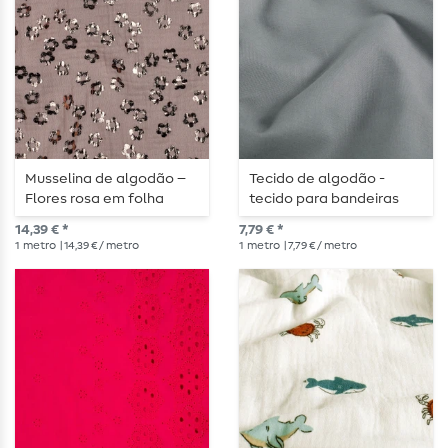
Musselina de algodão –
Tecido de algodão -
Flores rosa em folha
tecido para bandeiras
metálica
cinzento aço liso
14,39 € *
7,79 € *
1
metro
| 14,39 € / metro
1
metro
| 7,79 € / metro