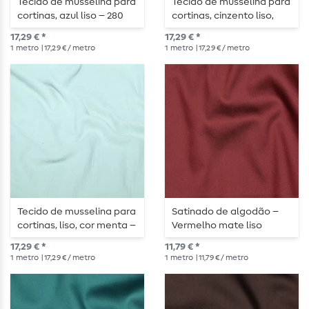
Tecido de musselina para
Tecido de musselina para
cortinas, azul liso – 280
cortinas, cinzento liso,
cm de largura
280 cm de largura
17,29 € *
17,29 € *
1
metro
| 17,29 € / metro
1
metro
| 17,29 € / metro
Tecido de musselina para
Satinado de algodão –
cortinas, liso, cor menta –
Vermelho mate liso
280 cm
17,29 € *
11,79 € *
1
metro
| 17,29 € / metro
1
metro
| 11,79 € / metro