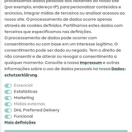
processamos dados pessoais dos visitantes do nosso site
(por exemplo, endereço IP), para personalizar conteúdos e
Guias de costura
anúncios, integrar mídias de terceiros ou analisar acessos ao
nosso site. O processamento de dados ocorre apenas
Ajuda e contacto
através de cookies definidos. Partilhamos estes dados com
terceiros que especificamos nas definições.
Contacto
O processamento de dados pode ocorrer com
Mudança de proprietário
consentimento ou com base em um interesse legítimo. O
consentimento pode ser dado ou negado. Tem o direito de
Perguntas frequentes (FAQ)
não consentir e de alterar ou revogar o consentimento a
qualquer momento. Consulte a nossa
Impressum
e outras
Direito de cancelamento
informações sobre o uso de dados pessoais na nossa
Dados­
Popular
schutz­erklärung
.
Essencial
Tecidos
Estatísticas
Marketing
Acessórios de costura
Mídias externas
Promoção
DHL Preferred Delivery
Funcional
Mais definições