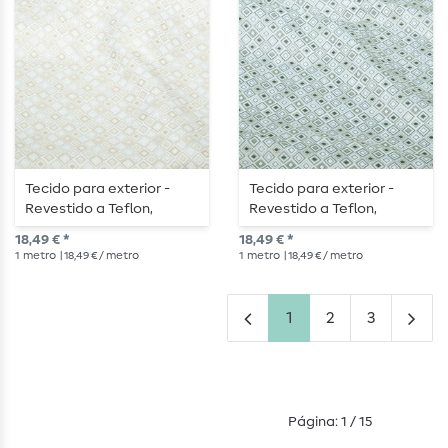
Tecido para exterior -
Tecido para exterior -
Revestido a Teflon,
Revestido a Teflon,
quadrados em jacquard,
quadrados em jacquard,
18,49 € *
18,49 € *
cor crua e areia
cru e verde
1
metro
| 18,49 € / metro
1
metro
| 18,49 € / metro
1
2
3
Página: 1 / 15