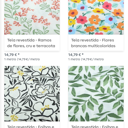
Tela revestida - Ramos
Tela revestida - Flores
de flores, cru e terracota
brancas multicoloridas
14,79 € *
14,79 € *
1
metro
| 14,79 € / metro
1
metro
| 14,79 € / metro
Tela revestida - Folhas e
Tela revestida - Folhas e