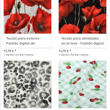
Tecido para exterior -
Tecido para atividades
Padrão digital de
ao ar livre - Padrão digital
papoilas brancas,
de papoilas pretas,
11,79 € *
11,79 € *
repelente à água
repelente à água
1
metro
| 11,79 € / metro
1
metro
| 11,79 € / metro