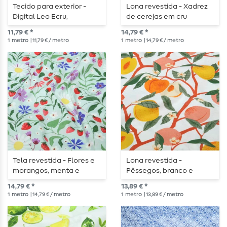
Tecido para exterior -
Lona revestida - Xadrez
Digital Leo Ecru,
de cerejas em cru
repelente à água
11,79 € *
14,79 € *
1
metro
| 11,79 € / metro
1
metro
| 14,79 € / metro
Tela revestida - Flores e
Lona revestida -
morangos, menta e
Pêssegos, branco e
multicolorido
multicolorido
14,79 € *
13,89 € *
1
metro
| 14,79 € / metro
1
metro
| 13,89 € / metro