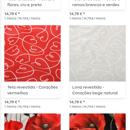
flores, cru e preto
ramos brancos e verdes
14,79 € *
14,79 € *
1
metro
| 14,79 € / metro
1
metro
| 14,79 € / metro
Tela revestida - Corações
Lona revestida -
vermelhos
Corações bege natural
14,79 € *
14,79 € *
1
metro
| 14,79 € / metro
1
metro
| 14,79 € / metro