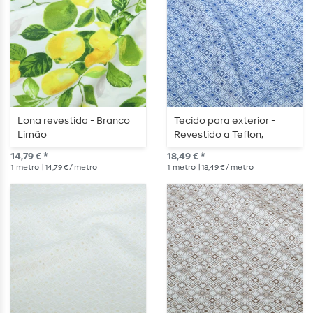
Lona revestida - Branco
Tecido para exterior -
Limão
Revestido a Teflon,
padrão jacquard com
14,79 € *
18,49 € *
quadrados, cor cru e azul
1
metro
| 14,79 € / metro
1
metro
| 18,49 € / metro