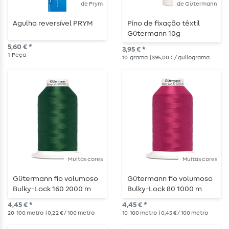
de Prym
de Gütermann
Agulha reversível PRYM
Pino de fixação têxtil
Gütermann 10g
5,60 € *
3,95 € *
1
Peça
10
grama
| 395,00 € / quilograma
Muitas cores
Muitas cores
Gütermann fio volumoso
Gütermann fio volumoso
Bulky-Lock 160 2000 m
Bulky-Lock 80 1000 m
4,45 € *
4,45 € *
20
100 metro
| 0,22 € / 100 metro
10
100 metro
| 0,45 € / 100 metro