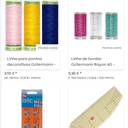
Muitas cores
Muitas cores
Linha para pontos
Linha de bordar
decorativos Gütermann -
Gütermann Rayon 40 -
30m
500m
3,10 € *
5,30 € *
30
metro
| 0,10 € / metro
5
100 metro
| 1,06 € / 100 metro