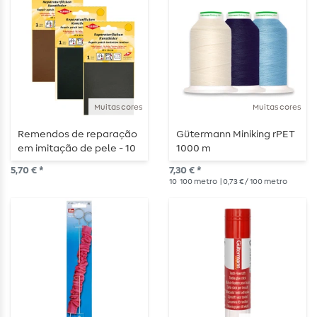
Muitas cores
Muitas cores
Remendos de reparação
Gütermann Miniking rPET
em imitação de pele - 10
1000 m
x 16cm - autocolantes
5,70 € *
7,30 € *
10
100 metro
| 0,73 € / 100 metro