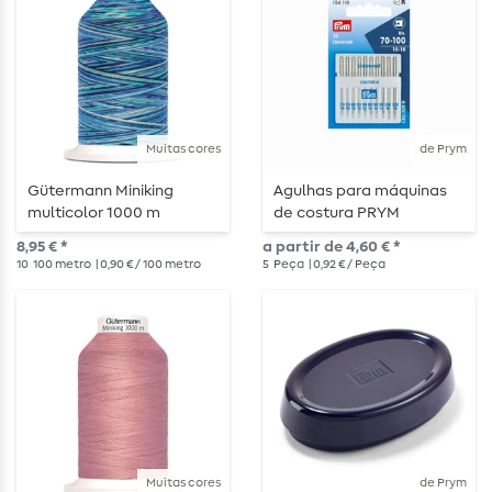
Muitas cores
de Prym
Gütermann Miniking
Agulhas para máquinas
multicolor 1000 m
de costura PRYM
Standard
8,95 € *
a partir de 4,60 € *
10
100 metro
| 0,90 € / 100 metro
5
Peça
| 0,92 € / Peça
Muitas cores
de Prym