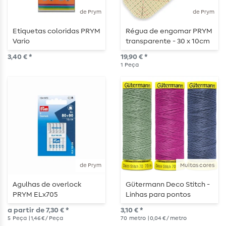
de Prym
de Prym
Etiquetas coloridas PRYM
Régua de engomar PRYM
Vario
transparente - 30 x 10cm
3,40 € *
19,90 € *
1
Peça
de Prym
Muitas cores
Agulhas de overlock
Gütermann Deco Stitch -
PRYM ELx705
Linhas para pontos
decorativos - 70 m
a partir de 7,30 € *
3,10 € *
5
Peça
| 1,46 € / Peça
70
metro
| 0,04 € / metro