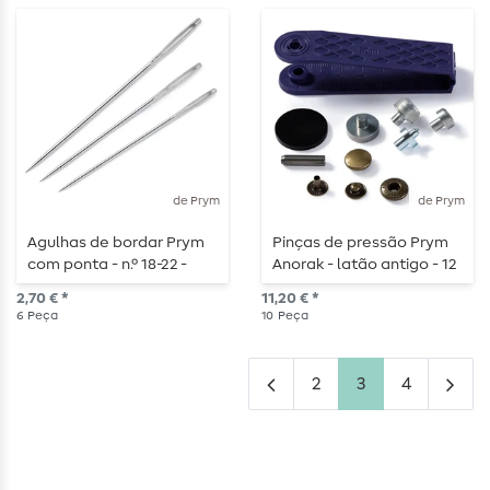
de Prym
de Prym
Agulhas de bordar Prym
Pinças de pressão Prym
com ponta - n.º 18-22 -
Anorak - latão antigo - 12
sortido - 6 peças
mm - com ferramenta e
2,70 € *
11,20 € *
acessórios - 10 peças
6
Peça
10
Peça
2
3
4