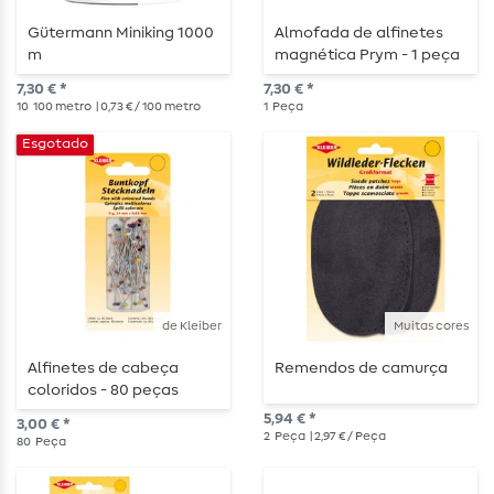
Gütermann Miniking 1000
Almofada de alfinetes
m
magnética Prym - 1 peça
7,30 € *
7,30 € *
10
100 metro
| 0,73 € / 100 metro
1
Peça
Esgotado
de Kleiber
Muitas cores
Alfinetes de cabeça
Remendos de camurça
coloridos - 80 peças
5,94 € *
3,00 € *
2
Peça
| 2,97 € / Peça
80
Peça