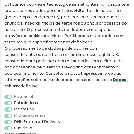
Utilizamos cookies e tecnologias semelhantes no nosso site e
Glossário de costura
processamos dados pessoais dos visitantes do nosso site
(por exemplo, endereço IP), para personalizar conteúdos e
Guias de costura
anúncios, integrar mídias de terceiros ou analisar acessos ao
nosso site. O processamento de dados ocorre apenas
Ajuda e contacto
através de cookies definidos. Partilhamos estes dados com
terceiros que especificamos nas definições.
Contacto
O processamento de dados pode ocorrer com
Mudança de proprietário
consentimento ou com base em um interesse legítimo. O
consentimento pode ser dado ou negado. Tem o direito de
Perguntas frequentes (FAQ)
não consentir e de alterar ou revogar o consentimento a
qualquer momento. Consulte a nossa
Impressum
e outras
Direito de cancelamento
informações sobre o uso de dados pessoais na nossa
Dados­
Popular
schutz­erklärung
.
Essencial
Tecidos
Estatísticas
Marketing
Acessórios de costura
Mídias externas
Promoção
DHL Preferred Delivery
Funcional