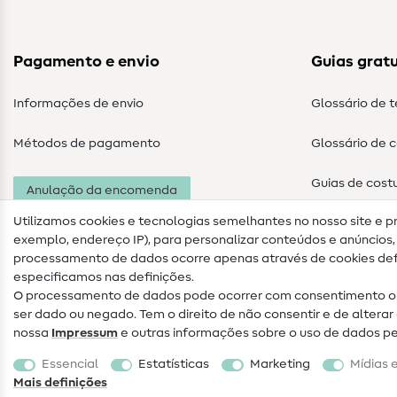
Pagamento e envio
Guias gratu
Informações de envio
Glossário de 
Métodos de pagamento
Glossário de 
Guias de cost
Anulação da encomenda
Utilizamos cookies e tecnologias semelhantes no nosso site e p
exemplo, endereço IP), para personalizar conteúdos e anúncios, i
processamento de dados ocorre apenas através de cookies defi
especificamos nas definições.
O processamento de dados pode ocorrer com consentimento ou
ser dado ou negado. Tem o direito de não consentir e de alter
nossa
Impressum
e outras informações sobre o uso de dados p
Informações legais
Proteção de dados
Termos e
Essencial
Estatísticas
Marketing
Mídias 
condições
Direito de rescisão
Mais definições