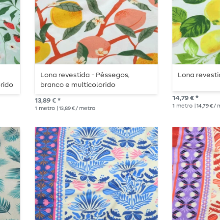
Lona revestida - Pêssegos,
Lona revesti
rido
branco e multicolorido
14,79 € *
13,89 € *
1
metro
| 14,79 € /
1
metro
| 13,89 € / metro