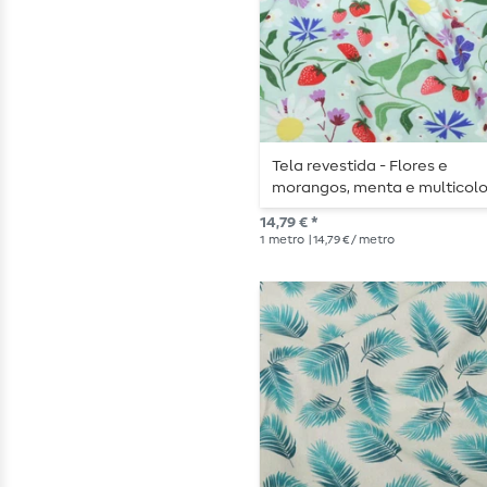
Tela revestida - Flores e
morangos, menta e multicolo
14,79 € *
1
metro
| 14,79 € / metro