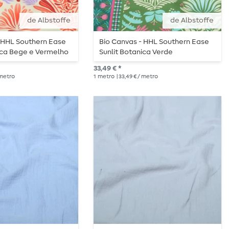
de Albstoffe
de Albstoffe
- HHL Southern Ease
Bio Canvas - HHL Southern Ease
ica Bege e Vermelho
Sunlit Botanica Verde
33,49 € *
 metro
1
metro
| 33,49 € / metro