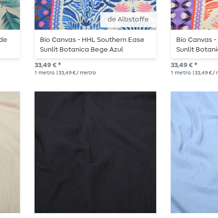
de Albstoffe
 de
Bio Canvas - HHL Southern Ease
Bio Canvas 
Sunlit Botanica Bege Azul
Sunlit Botan
33,49 € *
33,49 € *
1
metro
| 33,49 € / metro
1
metro
| 33,49 € /