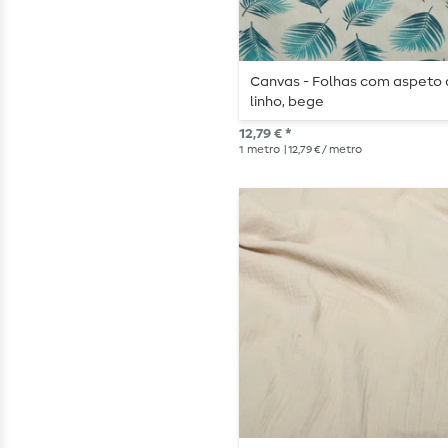
Canvas - Folhas com aspeto
linho, bege
12,79 € *
1
metro
| 12,79 € / metro