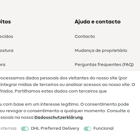
itos
Ajuda e contacto
tecidos
Contacto
costura
Mudança de proprietário
ura
Perguntas frequentes (FAQ)
rocessamos dados pessoais dos visitantes do nosso site (por
Direito de cancelamento
ntegrar mídias de terceiros ou analisar acessos ao nosso site. O
nidos. Partilhamos estes dados com terceiros que
 com base em um interesse legítimo. O consentimento pode
ar ou revogar o consentimento a qualquer momento. Consulte a
essoais na nossa
Dados­schutz­erklärung
.
externas
DHL Preferred Delivery
Funcional