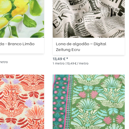
da - Branco Limão
Lona de algodão – Digital
Zeitung Ecru
13,49 € *
 metro
1
metro
| 13,49 € / metro