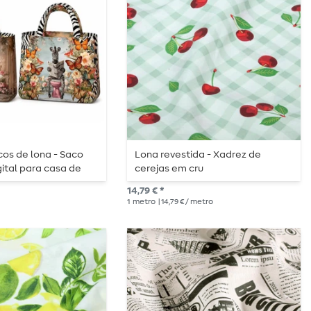
cos de lona - Saco
Lona revestida - Xadrez de
gital para casa de
cerejas em cru
colorido
14,79 € *
1
metro
| 14,79 € / metro