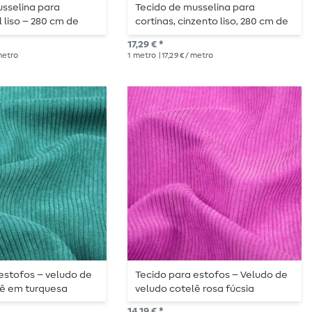
usselina para
Tecido de musselina para
l liso – 280 cm de
cortinas, cinzento liso, 280 cm de
largura
17,29 € *
 metro
1
metro
| 17,29 € / metro
estofos – veludo de
Tecido para estofos – Veludo de
lê em turquesa
veludo cotelê rosa fúcsia
undo
14,19 € *