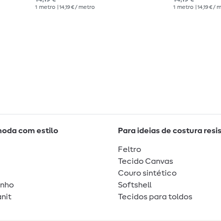
1
metro
| 14,19 € / metro
1
metro
| 14,19 € /
moda com estilo
Para ideias de costura resi
Feltro
Tecido Canvas
Couro sintético
unho
Softshell
nit
Tecidos para toldos