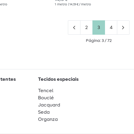
 metro
1
metro
| 14,19 € / metro
2
3
4
Página: 3 / 72
stentes
Tecidos especiais
Tencel
Bouclé
Jacquard
Seda
Organza