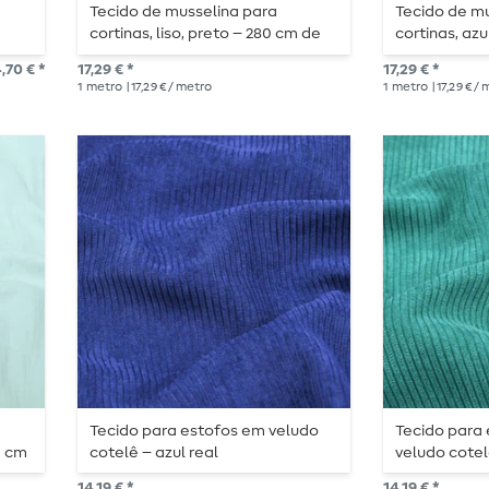
Tecido de musselina para
Tecido de m
cortinas, liso, preto – 280 cm de
cortinas, azu
largura
largura
,70 € *
17,29 € *
17,29 € *
1
metro
| 17,29 € / metro
1
metro
| 17,29 € /
Tecido para estofos em veludo
Tecido para 
0 cm
cotelê – azul real
veludo cote
escuro prof
14,19 € *
14,19 € *