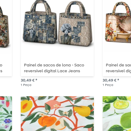
co
Painel de sacos de lona - Saco
Painel de sa
os
reversível digital Lace Jeans
reversível di
Multicolor
banho multi
30,49 € *
30,49 € *
1
Peça
1
Peça