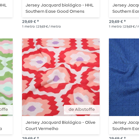
 HHL
Jersey Jacquard biológico - HHL
Jersey Jacqu
Southern Ease Good Omens
Southern Eas
Doubleface Roxo
29,69 € *
29,69 € *
1
metro
| 29,69 € / metro
1
metro
| 29,69 € /
offe
de Albstoffe
Jersey Jacquard Biológico - Olive
Jersey Jacqu
a
Court Vermelho
Southern Eas
Azul
29,69 € *
29,69 € *