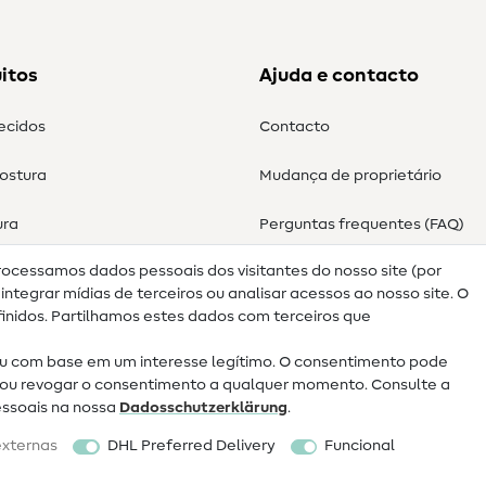
itos
Ajuda e contacto
tecidos
Contacto
costura
Mudança de proprietário
ura
Perguntas frequentes (FAQ)
rocessamos dados pessoais dos visitantes do nosso site (por
Direito de cancelamento
ntegrar mídias de terceiros ou analisar acessos ao nosso site. O
nidos. Partilhamos estes dados com terceiros que
 com base em um interesse legítimo. O consentimento pode
ar ou revogar o consentimento a qualquer momento. Consulte a
essoais na nossa
Dados­schutz­erklärung
.
externas
DHL Preferred Delivery
Funcional