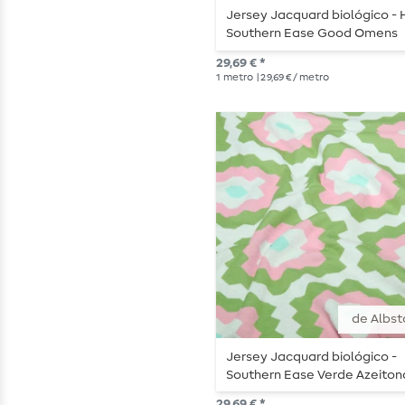
Jersey Jacquard biológico -
Southern Ease Good Omens
Doubleface Preto
29,69 € *
1
metro
| 29,69 € / metro
de Albst
Jersey Jacquard biológico -
Southern Ease Verde Azeiton
29,69 € *