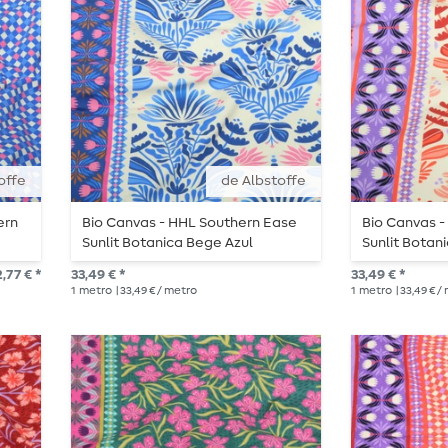
offe
de Albstoffe
ern
Bio Canvas - HHL Southern Ease
Bio Canvas 
Sunlit Botanica Bege Azul
Sunlit Botan
,77 € *
33,49 € *
33,49 € *
1
metro
| 33,49 € / metro
1
metro
| 33,49 € /