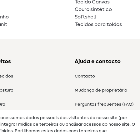
Tecido Canvas
Couro sintético
unho
Softshell
nit
Tecidos para toldos
itos
Ajuda e contacto
tecidos
Contacto
costura
Mudança de proprietário
ura
Perguntas frequentes (FAQ)
rocessamos dados pessoais dos visitantes do nosso site (por
Direito de cancelamento
ntegrar mídias de terceiros ou analisar acessos ao nosso site. O
nidos. Partilhamos estes dados com terceiros que