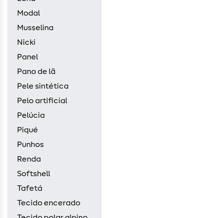
Modal
Musselina
Nicki
Panel
Pano de lã
Pele sintética
Pelo artificial
Pelúcia
Piqué
Punhos
Renda
Softshell
Tafetá
Tecido encerado
Tecido polar alpino