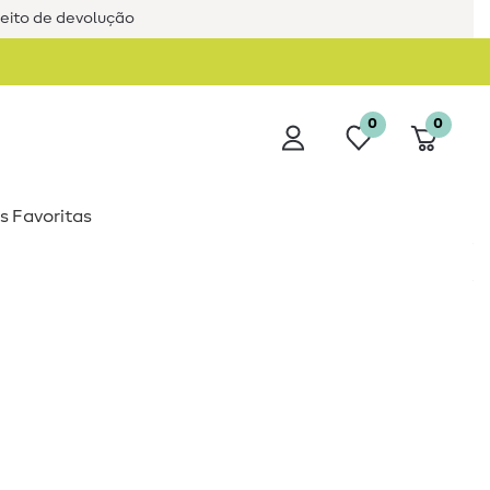
reito de devolução
0
0
s Favoritas