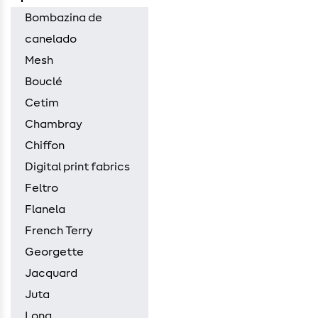
Bombazina de
canelado
Mesh
Bouclé
Cetim
Chambray
Chiffon
Digital print fabrics
Feltro
Flanela
French Terry
Georgette
Jacquard
Juta
Lona