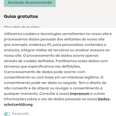
Anulação da encomenda
Guias gratuitos
Glossário de tecidos
Utilizamos cookies e tecnologias semelhantes no nosso site e
Glossário de costura
processamos dados pessoais dos visitantes do nosso site
(por exemplo, endereço IP), para personalizar conteúdos e
Guias de costura
anúncios, integrar mídias de terceiros ou analisar acessos ao
nosso site. O processamento de dados ocorre apenas
Ajuda e contacto
através de cookies definidos. Partilhamos estes dados com
terceiros que especificamos nas definições.
Contacto
O processamento de dados pode ocorrer com
Mudança de proprietário
consentimento ou com base em um interesse legítimo. O
consentimento pode ser dado ou negado. Tem o direito de
Perguntas frequentes (FAQ)
não consentir e de alterar ou revogar o consentimento a
qualquer momento. Consulte a nossa
Impressum
e outras
Direito de cancelamento
informações sobre o uso de dados pessoais na nossa
Dados­
Popular
schutz­erklärung
.
Essencial
Tecidos