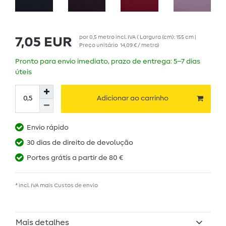
por
0,5
metro
incl. IVA
( Largura (cm): 155 cm |
7,05 EUR
Preço unitário
14,09 € / metro
)
Pronto para envio imediato, prazo de entrega: 5–7 dias
úteis
Adicionar ao carrinho
Envio rápido
30 dias de direito de devolução
Portes grátis a partir de 80 €
* incl. IVA mais
Custos de envio
Mais detalhes