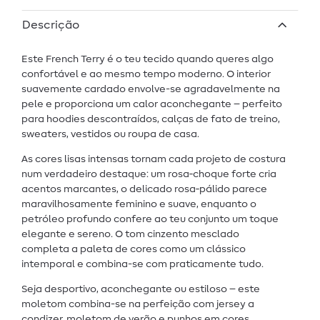
Descrição
Este French Terry é o teu tecido quando queres algo
confortável e ao mesmo tempo moderno. O interior
suavemente cardado envolve-se agradavelmente na
pele e proporciona um calor aconchegante – perfeito
para hoodies descontraídos, calças de fato de treino,
sweaters, vestidos ou roupa de casa.
As cores lisas intensas tornam cada projeto de costura
num verdadeiro destaque: um rosa‑choque forte cria
acentos marcantes, o delicado rosa‑pálido parece
maravilhosamente feminino e suave, enquanto o
petróleo profundo confere ao teu conjunto um toque
elegante e sereno. O tom cinzento mesclado
completa a paleta de cores como um clássico
intemporal e combina-se com praticamente tudo.
Seja desportivo, aconchegante ou estiloso – este
moletom combina-se na perfeição com jersey a
condizer, moletom de verão e punhos em cores