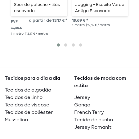
Suor de peluche - lilás
Jogging - Esquilo Verde
S
escovado
Antigo Escovado
f
a partir de 13,17 € *
19,69 € *
16,
PVP
1
metro
| 19,69 € / metro
1
me
15,49 €
1
metro
| 13,17 € / metro
Tecidos para o dia a dia
Tecidos de moda com
estilo
Tecidos de algodão
Tecidos de linho
Jersey
Tecidos de viscose
Ganga
Tecidos de poliéster
French Terry
Musselina
Tecido de punho
Jersey Romanit