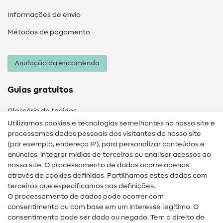
Informações de envio
Métodos de pagamento
Anulação da encomenda
Guias gratuitos
Glossário de tecidos
Utilizamos cookies e tecnologias semelhantes no nosso site e
Glossário de costura
processamos dados pessoais dos visitantes do nosso site
(por exemplo, endereço IP), para personalizar conteúdos e
Guias de costura
anúncios, integrar mídias de terceiros ou analisar acessos ao
nosso site. O processamento de dados ocorre apenas
Ajuda e contacto
através de cookies definidos. Partilhamos estes dados com
terceiros que especificamos nas definições.
Contacto
O processamento de dados pode ocorrer com
Mudança de proprietário
consentimento ou com base em um interesse legítimo. O
consentimento pode ser dado ou negado. Tem o direito de
Perguntas frequentes (FAQ)