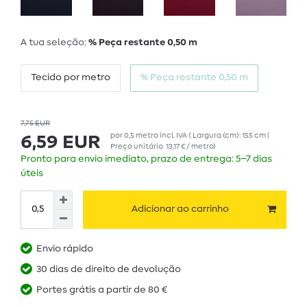
A tua seleção:
% Peça restante 0,50 m
Tecido por metro
% Peça restante 0,50 m
7,75 EUR
por
0,5
metro
incl. IVA
( Largura (cm): 155 cm |
6,59 EUR
Preço unitário
13,17 € / metro
)
Pronto para envio imediato, prazo de entrega: 5–7 dias
úteis
Adicionar ao carrinho
Envio rápido
30 dias de direito de devolução
Portes grátis a partir de 80 €