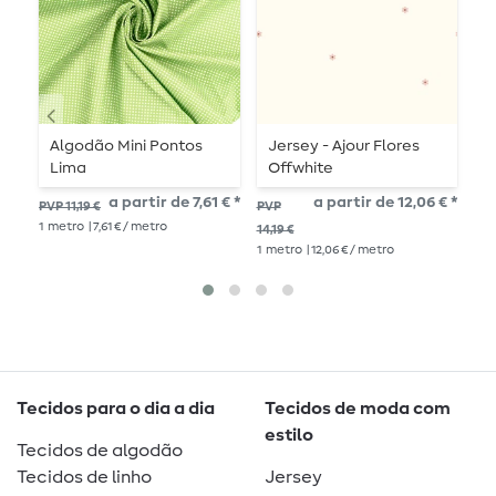
Algodão Mini Pontos
Jersey - Ajour Flores
L
Lima
Offwhite
F
a partir de 7,61 € *
a partir de 12,06 € *
PVP 11,19 €
PVP
PV
1
metro
| 7,61 € / metro
14,19 €
13,5
1
metro
| 12,06 € / metro
1
me
Tecidos para o dia a dia
Tecidos de moda com
estilo
Tecidos de algodão
Tecidos de linho
Jersey