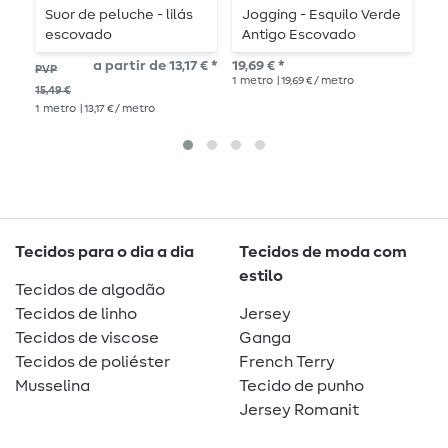
Suor de peluche - lilás
Jogging - Esquilo Verde
S
escovado
Antigo Escovado
f
a partir de 13,17 € *
19,69 € *
16,
PVP
1
metro
| 19,69 € / metro
1
me
15,49 €
1
metro
| 13,17 € / metro
Tecidos para o dia a dia
Tecidos de moda com
estilo
Tecidos de algodão
Tecidos de linho
Jersey
Tecidos de viscose
Ganga
Tecidos de poliéster
French Terry
Musselina
Tecido de punho
Jersey Romanit