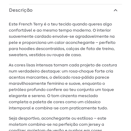
Descrição
Este French Terry é o teu tecido quando queres algo
confortável e ao mesmo tempo moderno. O interior
suavemente cardado envolve-se agradavelmente na
pele e proporciona um calor aconchegante – perfeito
para hoodies descontraídos, calças de fato de treino,
sweaters, vestidos ou roupa de casa.
As cores lisas intensas tornam cada projeto de costura
num verdadeiro destaque: um rosa‑choque forte cria
acentos marcantes, o delicado rosa‑pálido parece
maravilhosamente feminino e suave, enquanto o
petróleo profundo confere ao teu conjunto um toque
elegante e sereno. O tom cinzento mesclado
completa a paleta de cores como um clássico
intemporal e combina-se com praticamente tudo.
Seja desportivo, aconchegante ou estiloso – este
moletom combina-se na perfeição com jersey a
condizer, moletom de verão e punhos em cores