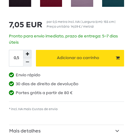
por
0,5
metro
incl. IVA
( Largura (cm): 155 cm |
7,05 EUR
Preço unitário
14,09 € / metro
)
Pronto para envio imediato, prazo de entrega: 5–7 dias
úteis
Adicionar ao carrinho
Envio rápido
30 dias de direito de devolução
Portes grátis a partir de 80 €
* incl. IVA mais
Custos de envio
Mais detalhes