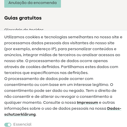
Anulação da encomenda
Guias gratuitos
Glossário de tecidos
Utilizamos cookies e tecnologias semelhantes no nosso site e
Glossário de costura
processamos dados pessoais dos visitantes do nosso site
(por exemplo, endereço IP), para personalizar conteúdos e
Guias de costura
anúncios, integrar mídias de terceiros ou analisar acessos ao
nosso site. O processamento de dados ocorre apenas
Ajuda e contacto
através de cookies definidos. Partilhamos estes dados com
terceiros que especificamos nas definições.
Contacto
O processamento de dados pode ocorrer com
Mudança de proprietário
consentimento ou com base em um interesse legítimo. O
consentimento pode ser dado ou negado. Tem o direito de
Perguntas frequentes (FAQ)
não consentir e de alterar ou revogar o consentimento a
qualquer momento. Consulte a nossa
Impressum
e outras
Direito de cancelamento
informações sobre o uso de dados pessoais na nossa
Dados­
Popular
schutz­erklärung
.
Essencial
Tecidos