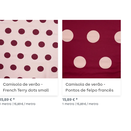
Camisola de verão -
Camisola de verão -
B
French Terry dots small
Pontos de felpo francês
0
pink
grande vermelho vinho
15,89 € *
15,89 € *
16,
1
metro
| 15,89 € / metro
1
metro
| 15,89 € / metro
1
me