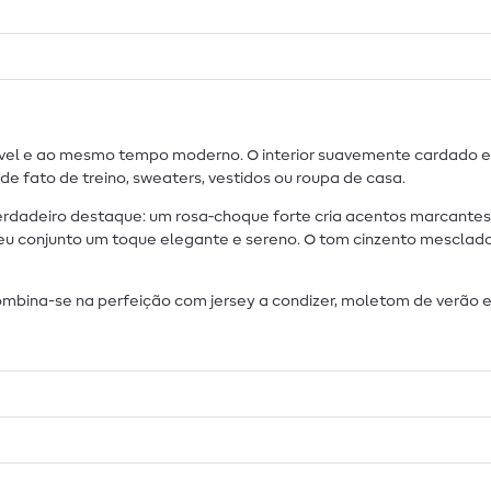
tável e ao mesmo tempo moderno. O interior suavemente cardado 
e fato de treino, sweaters, vestidos ou roupa de casa.
verdadeiro destaque: um rosa‑choque forte cria acentos marcante
teu conjunto um toque elegante e sereno. O tom cinzento mesclad
ombina-se na perfeição com jersey a condizer, moletom de verão