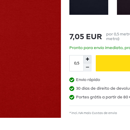
por
0,5
met
7,05 EUR
metro
)
Pronto para envio imediato, pra
Envio rápido
30 dias de direito de devol
Portes grátis a partir de 80 
* incl. IVA mais
Custos de envio