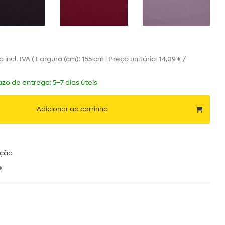
ro
incl. IVA
( Largura (cm): 155 cm | Preço unitário
14,09 € /
zo de entrega: 5–7 dias úteis
Adicionar ao carrinho
ução
€