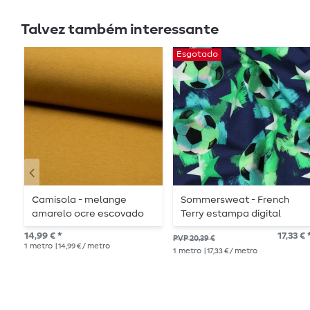
Talvez também interessante
Esgotado
Camisola - melange
Sommersweat - French
amarelo ocre escovado
Terry estampa digital
bolas de futebol Navy
14,99 € *
17,33 € 
PVP 20,39 €
escovado
1
metro
| 14,99 € / metro
1
metro
| 17,33 € / metro