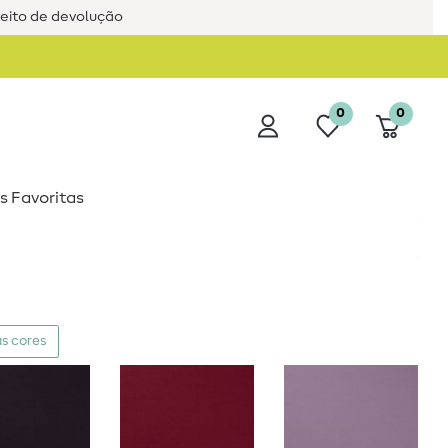
reito de devolução
0
0
s Favoritas
s cores