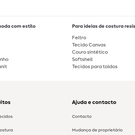
moda com estilo
Para ideias de costura resi
Feltro
Tecido Canvas
Couro sintético
unho
Softshell
nit
Tecidos para toldos
itos
Ajuda e contacto
tecidos
Contacto
costura
Mudança de proprietário