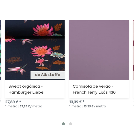
de Albstoffe
Sweat orgânica -
Camisola de verão -
Hamburger Liebe
French Terry Lilás 430
impressão digital Queens
estrutura de laços
*
27,89 € *
13,39 € *
United Beautiful Navy
1
metro
| 27,89 € / metro
1
metro
| 13,39 € / metro