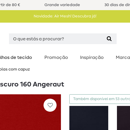
tir de 80 €
Grande variedade
30 dias de di
Novidade: Air Mesh! Descubra já!
lhos de tecido
Promoção
Inspiração
Marca
solas com capuz
escuro 160 Angeraut
Também disponível em 53 outra