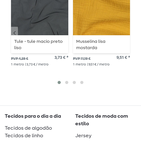
Tule - tule macio preto
Musselina lisa
M
liso
mostarda
a
3,73 € *
9,51 € *
PVP 4,39 €
PVP 11,19 €
PVP
1
metro
| 3,73 € / metro
1
metro
| 9,51 € / metro
1
me
Tecidos para o dia a dia
Tecidos de moda com
estilo
Tecidos de algodão
Tecidos de linho
Jersey