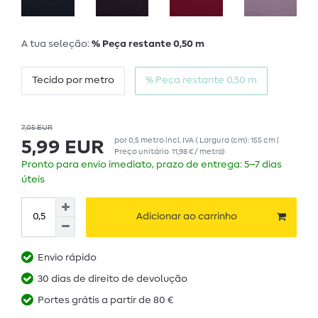
A tua seleção:
% Peça restante 0,50 m
Tecido por metro
% Peça restante 0,50 m
7,05 EUR
por
0,5
metro
incl. IVA
( Largura (cm): 155 cm |
5,99 EUR
Preço unitário
11,98 € / metro
)
Pronto para envio imediato, prazo de entrega: 5–7 dias
úteis
Adicionar ao carrinho
Envio rápido
30 dias de direito de devolução
Portes grátis a partir de 80 €