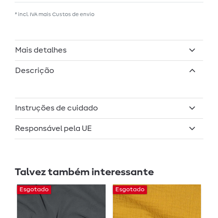
* incl. IVA mais
Custos de envio
Mais detalhes
Descrição
Instruções de cuidado
Responsável pela UE
Talvez também interessante
Esgotado
Esgotado
E