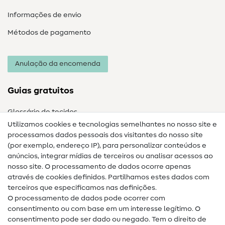
Informações de envio
Métodos de pagamento
Anulação da encomenda
Guias gratuitos
Glossário de tecidos
Utilizamos cookies e tecnologias semelhantes no nosso site e
Glossário de costura
processamos dados pessoais dos visitantes do nosso site
(por exemplo, endereço IP), para personalizar conteúdos e
Guias de costura
anúncios, integrar mídias de terceiros ou analisar acessos ao
nosso site. O processamento de dados ocorre apenas
Ajuda e contacto
através de cookies definidos. Partilhamos estes dados com
terceiros que especificamos nas definições.
Contacto
O processamento de dados pode ocorrer com
Mudança de proprietário
consentimento ou com base em um interesse legítimo. O
consentimento pode ser dado ou negado. Tem o direito de
Perguntas frequentes (FAQ)