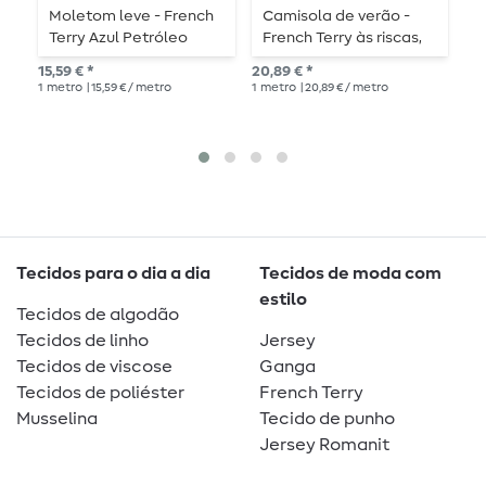
Moletom leve - French
Camisola de verão -
C
Terry Azul Petróleo
French Terry às riscas,
c
Fosco
cor cru, tingida com fio
f
15,59 € *
20,89 € *
18,
de ganga
b
1
metro
| 15,59 € / metro
1
metro
| 20,89 € / metro
1
me
Tecidos para o dia a dia
Tecidos de moda com
estilo
Tecidos de algodão
Tecidos de linho
Jersey
Tecidos de viscose
Ganga
Tecidos de poliéster
French Terry
Musselina
Tecido de punho
Jersey Romanit