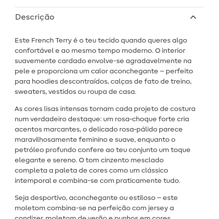
Descrição
Este French Terry é o teu tecido quando queres algo
confortável e ao mesmo tempo moderno. O interior
suavemente cardado envolve-se agradavelmente na
pele e proporciona um calor aconchegante – perfeito
para hoodies descontraídos, calças de fato de treino,
sweaters, vestidos ou roupa de casa.
As cores lisas intensas tornam cada projeto de costura
num verdadeiro destaque: um rosa‑choque forte cria
acentos marcantes, o delicado rosa‑pálido parece
maravilhosamente feminino e suave, enquanto o
petróleo profundo confere ao teu conjunto um toque
elegante e sereno. O tom cinzento mesclado
completa a paleta de cores como um clássico
intemporal e combina-se com praticamente tudo.
Seja desportivo, aconchegante ou estiloso – este
moletom combina-se na perfeição com jersey a
condizer, moletom de verão e punhos em cores