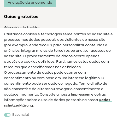
Anulação da encomenda
Guias gratuitos
Glossário de tecidos
Utilizamos cookies e tecnologias semelhantes no nosso site e
Glossário de costura
processamos dados pessoais dos visitantes do nosso site
(por exemplo, endereço IP), para personalizar conteúdos e
Guias de costura
anúncios, integrar mídias de terceiros ou analisar acessos ao
nosso site. O processamento de dados ocorre apenas
Ajuda e contacto
através de cookies definidos. Partilhamos estes dados com
terceiros que especificamos nas definições.
Contacto
O processamento de dados pode ocorrer com
Mudança de proprietário
consentimento ou com base em um interesse legítimo. O
consentimento pode ser dado ou negado. Tem o direito de
Perguntas frequentes (FAQ)
não consentir e de alterar ou revogar o consentimento a
qualquer momento. Consulte a nossa
Impressum
e outras
Direito de cancelamento
informações sobre o uso de dados pessoais na nossa
Dados­
Popular
schutz­erklärung
.
Essencial
Tecidos