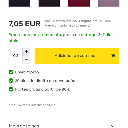
por
0,5
metro
incl. IVA
( Largura (cm): 155 cm |
7,05 EUR
Preço unitário
14,09 € / metro
)
Pronto para envio imediato, prazo de entrega: 5–7 dias
úteis
Adicionar ao carrinho
Envio rápido
30 dias de direito de devolução
Portes grátis a partir de 80 €
* incl. IVA mais
Custos de envio
Mais detalhes