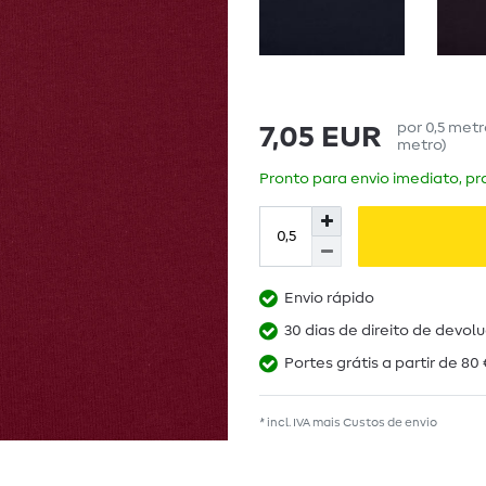
por
0,5
met
7,05 EUR
metro
)
Pronto para envio imediato, pra
Envio rápido
30 dias de direito de devol
Portes grátis a partir de 80 
* incl. IVA mais
Custos de envio