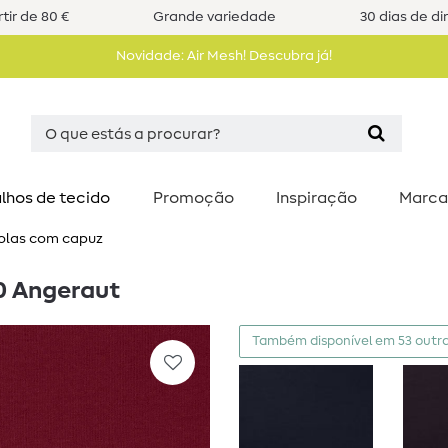
tir de 80 €
Grande variedade
30 dias de di
Novidade: Air Mesh! Descubra já!
lhos de tecido
Promoção
Inspiração
Marca
solas com capuz
90 Angeraut
Também disponível em 53 outra