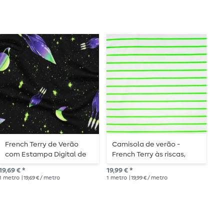
French Terry de Verão
Camisola de verão -
S
com Estampa Digital de
French Terry às riscas,
e
Foguetes e OVNIs Preto
branco e verde néon
19,69 € *
19,99 € *
16,
1
metro
| 19,69 € / metro
1
metro
| 19,99 € / metro
1
me