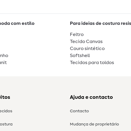
moda com estilo
Para ideias de costura resi
Feltro
Tecido Canvas
Couro sintético
unho
Softshell
nit
Tecidos para toldos
itos
Ajuda e contacto
tecidos
Contacto
costura
Mudança de proprietário