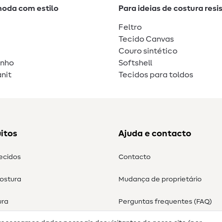
moda com estilo
Para ideias de costura resi
Feltro
Tecido Canvas
Couro sintético
unho
Softshell
nit
Tecidos para toldos
itos
Ajuda e contacto
tecidos
Contacto
costura
Mudança de proprietário
ura
Perguntas frequentes (FAQ)