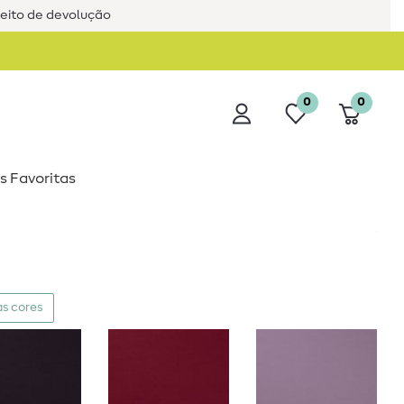
reito de devolução
0
0
s Favoritas
s cores