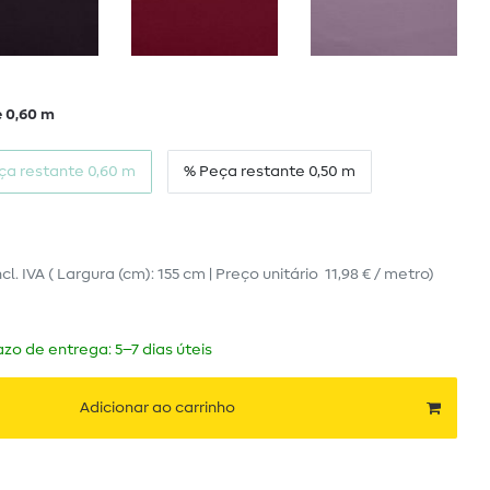
 0,60 m
ça restante 0,60 m
% Peça restante 0,50 m
ncl. IVA
( Largura (cm): 155 cm | Preço unitário
11,98 € / metro
)
zo de entrega: 5–7 dias úteis
Adicionar ao carrinho