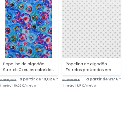
Popeline de algodão -
Popelina de algodão -
A
Stretch Círculos coloridos
Estrelas prateadas em
Azul
ecru
a partir de 10,02 € *
a partir de 9,17 € *
PVP
PVP 11,79 €
PVP 10,79 €
1
me
1
metro
| 10,02 € / metro
1
metro
| 9,17 € / metro