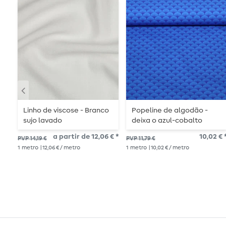
Linho de viscose - Branco
Popeline de algodão -
sujo lavado
deixa o azul-cobalto
a partir de 12,06 € *
10,02 € 
PVP 14,19 €
PVP 11,79 €
1
metro
| 12,06 € / metro
1
metro
| 10,02 € / metro