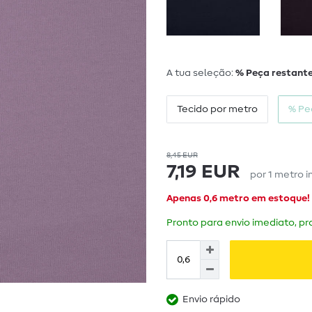
A tua seleção:
% Peça restante
Tecido por metro
% Pe
8,45 EUR
7,19 EUR
por
1
metro
i
Apenas 0,6 metro em estoque!
Pronto para envio imediato, pra
Envio rápido