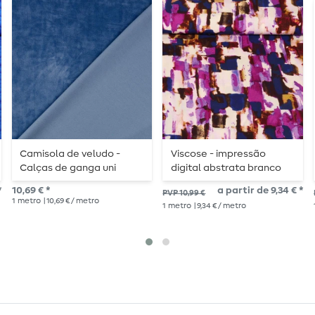
Camisola de veludo -
Viscose - impressão
Calças de ganga uni
digital abstrata branco
superstretch
púrpura
*
10,69 € *
a partir de 9,34 € *
PVP 10,99 €
1
metro
| 10,69 € / metro
1
metro
| 9,34 € / metro