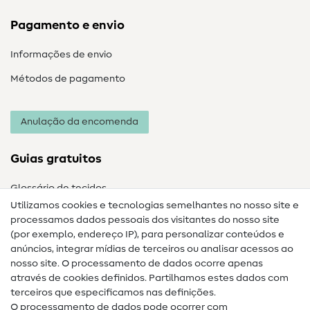
Pagamento e envio
Informações de envio
Métodos de pagamento
Anulação da encomenda
Guias gratuitos
Glossário de tecidos
Utilizamos cookies e tecnologias semelhantes no nosso site e
Glossário de costura
processamos dados pessoais dos visitantes do nosso site
(por exemplo, endereço IP), para personalizar conteúdos e
Guias de costura
anúncios, integrar mídias de terceiros ou analisar acessos ao
nosso site. O processamento de dados ocorre apenas
Ajuda e contacto
através de cookies definidos. Partilhamos estes dados com
terceiros que especificamos nas definições.
Contacto
O processamento de dados pode ocorrer com