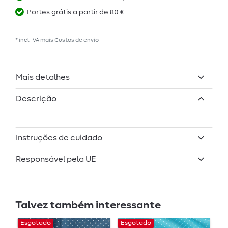
Portes grátis a partir de 80 €
* incl. IVA mais
Custos de envio
Mais detalhes
Descrição
Instruções de cuidado
Responsável pela UE
Talvez também interessante
Esgotado
Esgotado
E