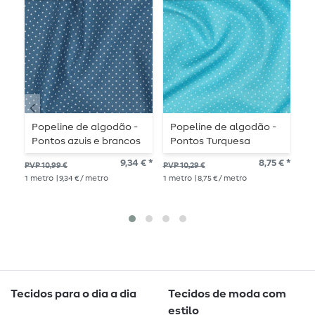
Popeline de algodão -
Popeline de algodão -
P
Pontos azuis e brancos
Pontos Turquesa
P
Branco
9,34 € *
8,75 € *
PVP 10,99 €
PVP 10,29 €
PVP
1
metro
| 9,34 € / metro
1
metro
| 8,75 € / metro
1
me
Tecidos para o dia a dia
Tecidos de moda com
estilo