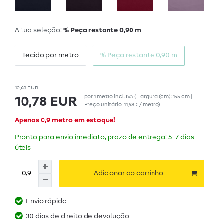
A tua seleção:
% Peça restante 0,90 m
Tecido por metro
% Peça restante 0,90 m
12,68 EUR
por
1
metro
incl. IVA
( Largura (cm): 155 cm |
10,78 EUR
Preço unitário
11,98 € / metro
)
Apenas 0,9 metro em estoque!
Pronto para envio imediato, prazo de entrega: 5–7 dias
úteis
Adicionar ao carrinho
Envio rápido
30 dias de direito de devolução