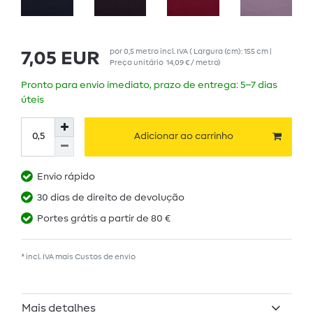
por
0,5
metro
incl. IVA
( Largura (cm): 155 cm |
7,05 EUR
Preço unitário
14,09 € / metro
)
Pronto para envio imediato, prazo de entrega: 5–7 dias
úteis
Adicionar ao carrinho
Envio rápido
30 dias de direito de devolução
Portes grátis a partir de 80 €
* incl. IVA mais
Custos de envio
Mais detalhes