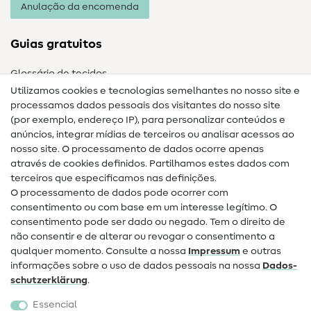
Anulação da encomenda
Guias gratuitos
Glossário de tecidos
Utilizamos cookies e tecnologias semelhantes no nosso site e
Glossário de costura
processamos dados pessoais dos visitantes do nosso site
(por exemplo, endereço IP), para personalizar conteúdos e
Guias de costura
anúncios, integrar mídias de terceiros ou analisar acessos ao
nosso site. O processamento de dados ocorre apenas
Ajuda e contacto
através de cookies definidos. Partilhamos estes dados com
terceiros que especificamos nas definições.
Contacto
O processamento de dados pode ocorrer com
Mudança de proprietário
consentimento ou com base em um interesse legítimo. O
consentimento pode ser dado ou negado. Tem o direito de
Perguntas frequentes (FAQ)
não consentir e de alterar ou revogar o consentimento a
qualquer momento. Consulte a nossa
Impressum
e outras
Direito de cancelamento
informações sobre o uso de dados pessoais na nossa
Dados­
Popular
schutz­erklärung
.
Essencial
Tecidos