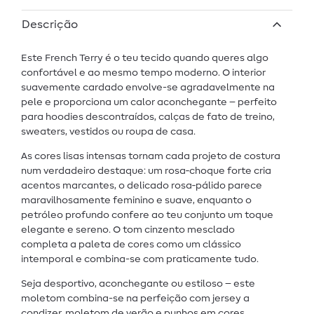
Descrição
Este French Terry é o teu tecido quando queres algo
confortável e ao mesmo tempo moderno. O interior
suavemente cardado envolve-se agradavelmente na
pele e proporciona um calor aconchegante – perfeito
para hoodies descontraídos, calças de fato de treino,
sweaters, vestidos ou roupa de casa.
As cores lisas intensas tornam cada projeto de costura
num verdadeiro destaque: um rosa‑choque forte cria
acentos marcantes, o delicado rosa‑pálido parece
maravilhosamente feminino e suave, enquanto o
petróleo profundo confere ao teu conjunto um toque
elegante e sereno. O tom cinzento mesclado
completa a paleta de cores como um clássico
intemporal e combina-se com praticamente tudo.
Seja desportivo, aconchegante ou estiloso – este
moletom combina-se na perfeição com jersey a
condizer, moletom de verão e punhos em cores