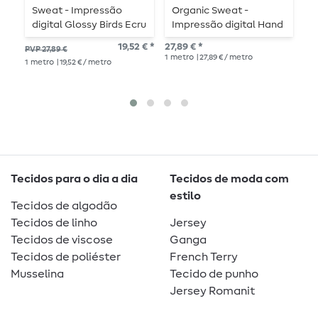
Sweat - Impressão
Organic Sweat -
O
digital Glossy Birds Ecru
Impressão digital Hand
H
On Heart Mixed
D
19,52 € *
27,89 € *
27,
PVP 27,89 €
Emotion Preto
H
1
metro
| 27,89 € / metro
1
me
1
metro
| 19,52 € / metro
E
Tecidos para o dia a dia
Tecidos de moda com
estilo
Tecidos de algodão
Tecidos de linho
Jersey
Tecidos de viscose
Ganga
Tecidos de poliéster
French Terry
Musselina
Tecido de punho
Jersey Romanit