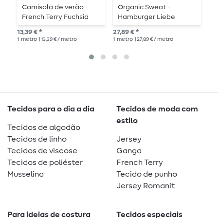
Camisola de verão -
Organic Sweat -
B
French Terry Fuchsia
Hamburger Liebe
0
170 Estrutura de laços
Digital Print Magical
13,39 € *
27,89 € *
16,
Shimmer Of Guard Ecru
1
metro
| 13,39 € / metro
1
metro
| 27,89 € / metro
1
me
Purple
Tecidos para o dia a dia
Tecidos de moda com
estilo
Tecidos de algodão
Tecidos de linho
Jersey
Tecidos de viscose
Ganga
Tecidos de poliéster
French Terry
Musselina
Tecido de punho
Jersey Romanit
Para ideias de costura
Tecidos especiais