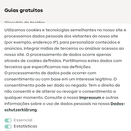
Guias gratuitos
Glossário de tecidos
Utilizamos cookies e tecnologias semelhantes no nosso site e
Glossário de costura
processamos dados pessoais dos visitantes do nosso site
(por exemplo, endereço IP), para personalizar conteúdos e
Guias de costura
anúncios, integrar mídias de terceiros ou analisar acessos ao
nosso site. O processamento de dados ocorre apenas
Ajuda e contacto
através de cookies definidos. Partilhamos estes dados com
terceiros que especificamos nas definições.
Contacto
O processamento de dados pode ocorrer com
Mudança de proprietário
consentimento ou com base em um interesse legítimo. O
consentimento pode ser dado ou negado. Tem o direito de
Perguntas frequentes (FAQ)
não consentir e de alterar ou revogar o consentimento a
qualquer momento. Consulte a nossa
Impressum
e outras
Direito de cancelamento
informações sobre o uso de dados pessoais na nossa
Dados­
Popular
schutz­erklärung
.
Essencial
Tecidos
Estatísticas