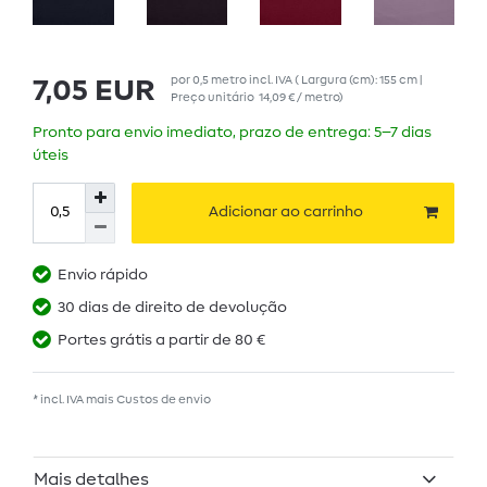
por
0,5
metro
incl. IVA
( Largura (cm): 155 cm |
7,05 EUR
Preço unitário
14,09 € / metro
)
Pronto para envio imediato, prazo de entrega: 5–7 dias
úteis
Adicionar ao carrinho
Envio rápido
30 dias de direito de devolução
Portes grátis a partir de 80 €
* incl. IVA mais
Custos de envio
Mais detalhes