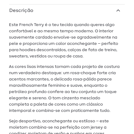
Descrição
Este French Terry é o teu tecido quando queres algo
confortável e ao mesmo tempo moderno. O interior
suavemente cardado envolve-se agradavelmente na
pele e proporciona um calor aconchegante – perfeito
para hoodies descontraídos, calças de fato de treino,
sweaters, vestidos ou roupa de casa.
As cores lisas intensas tornam cada projeto de costura
num verdadeiro destaque: um rosa‑choque forte cria
acentos marcantes, o delicado rosa‑pálido parece
maravilhosamente feminino e suave, enquanto o
petróleo profundo confere ao teu conjunto um toque
elegante e sereno. O tom cinzento mesclado
completa a paleta de cores como um clássico
intemporal e combina-se com praticamente tudo.
Seja desportivo, aconchegante ou estiloso – este
moletom combina-se na perfeição com jersey a
condizer, moletom de verão e punhos em cores